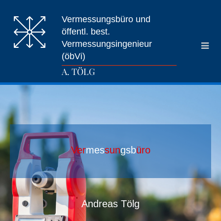
Zum Inhalt springen
Vermessungsbüro und
öffentl. best.
Vermessungsingenieur
(öbVi)
A. TÖLG
Ver
mes
sun
gsb
üro
Andreas Tölg