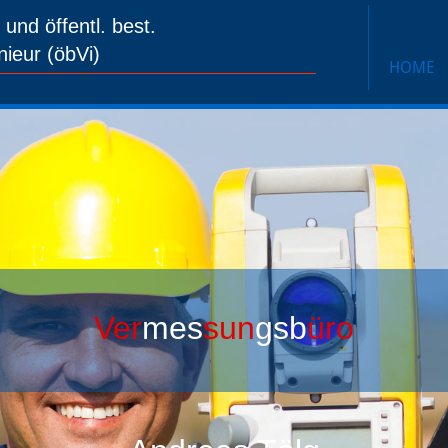
nd öffentl. best.
ieur (öbVi)
HOME
Ver
mes
sun
gsb
üro